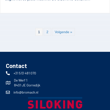
1
2
Volgende »
Contact
+31 513 481 070
De Werf 1
8401 JE Gorredijk
info@bromach.nl