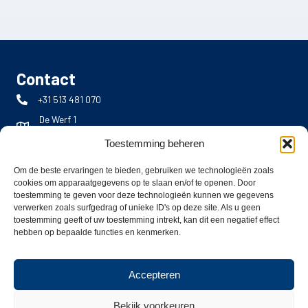
Contact
+31 513 481 070
De Werf 1
8401 JE Gorredijk
Toestemming beheren
info@bromach.nl
Om de beste ervaringen te bieden, gebruiken we technologieën zoals
cookies om apparaatgegevens op te slaan en/of te openen. Door
toestemming te geven voor deze technologieën kunnen we gegevens
verwerken zoals surfgedrag of unieke ID's op deze site. Als u geen
SILOKING Nederland
toestemming geeft of uw toestemming intrekt, kan dit een negatief effect
hebben op bepaalde functies en kenmerken.
Bromach bv is importeur van SILOKING voor Nederland. De
distributie van de machines loopt via het dealernetwerk. Vind
uw dealer op onze
dealerpagina
.
Accepteren
Catalogus
aanvragen
Demo
Bekijk voorkeuren