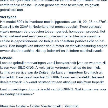
comfortabele cabine – is een genot om mee te werken, zo geven
gebruikers aan.
Vier types
Het model 500+ is leverbaar met kuipgroottes van 19, 22, 25 en 27m³.
Daarbij is de 22m³ in Nederland het meest populair. Twee verticale
vijzels mengen de producten tot een perfect, homogeen product. Het
laden gebeurt met een freesarm, die aan de rechterzijde naast de
cabine is gepositioneerd. Zo heb je als chauffeur perfect zicht op het
werk. Een hoogte van minder dan 3 meter en vierwielbesturing zorgen
ervoor dat de machine zich op ieder erf en in iedere stal thuis voelt.
Service
Lees de gebruikerservaringen van 4 loonvoerbedrijven en waarom zij
kozen voor SILOKING. Al vele jaren vertrouwen zij op de techniek,
kennis en service van de Duitse fabrikant en importeur Bromach uit
Gorredijk. Daarnaast beschikt SILOKING over een landelijk dekkend
dealernetwerk. Zo wordt stilstand tot een absoluut minimum beperkt.
Laat u overtuigen door de kracht van SILOKING. Wat kunnen we voor
uw bedrijf betekenen?
Klaas Jan Coster – Coster Voertechniek | Staphorst