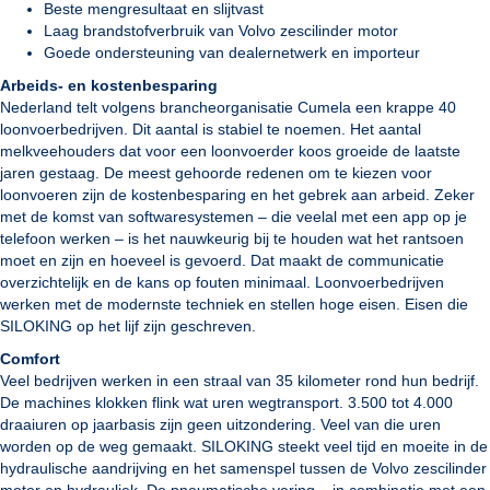
Beste mengresultaat en slijtvast
Laag brandstofverbruik van Volvo zescilinder motor
Goede ondersteuning van dealernetwerk en importeur
Arbeids- en kostenbesparing
Nederland telt volgens brancheorganisatie Cumela een krappe 40
loonvoerbedrijven. Dit aantal is stabiel te noemen. Het aantal
melkveehouders dat voor een loonvoerder koos groeide de laatste
jaren gestaag. De meest gehoorde redenen om te kiezen voor
loonvoeren zijn de kostenbesparing en het gebrek aan arbeid. Zeker
met de komst van softwaresystemen – die veelal met een app op je
telefoon werken – is het nauwkeurig bij te houden wat het rantsoen
moet en zijn en hoeveel is gevoerd. Dat maakt de communicatie
overzichtelijk en de kans op fouten minimaal. Loonvoerbedrijven
werken met de modernste techniek en stellen hoge eisen. Eisen die
SILOKING op het lijf zijn geschreven.
Comfort
Veel bedrijven werken in een straal van 35 kilometer rond hun bedrijf.
De machines klokken flink wat uren wegtransport. 3.500 tot 4.000
draaiuren op jaarbasis zijn geen uitzondering. Veel van die uren
worden op de weg gemaakt. SILOKING steekt veel tijd en moeite in de
hydraulische aandrijving en het samenspel tussen de Volvo zescilinder
motor en hydrauliek. De pneumatische vering – in combinatie met een