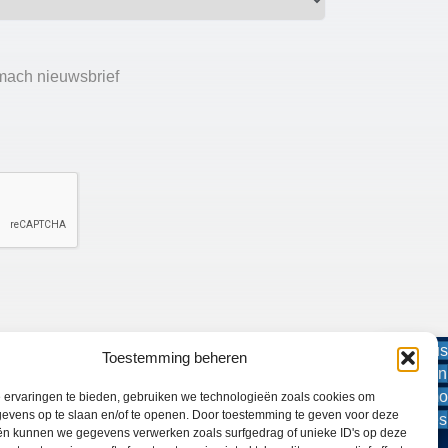
Catalogus
Toestemming beheren
aanvragen
Demo
 ervaringen te bieden, gebruiken we technologieën zoals cookies om
SILOKING Nederland
evens op te slaan en/of te openen. Door toestemming te geven voor deze
machines
ën kunnen we gegevens verwerken zoals surfgedrag of unieke ID's op deze
Bromach bv is importeur van SILOKING voor Nederland. De